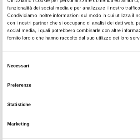
Utilizziamo i cookie per personalizzare contenuti ed annunci, 
funzionalità dei social media e per analizzare il nostro traffico
Condividiamo inoltre informazioni sul modo in cui utilizza il no
con i nostri partner che si occupano di analisi dei dati web, pu
social media, i quali potrebbero combinarle con altre informa
Duetto Doppio - Gamberetti & salsa rosa
fornito loro o che hanno raccolto dal suo utilizzo dei loro servi
Formato: Triangolare 2pz
Selezione
Necessari
del
consenso
Preferenze
Statistiche
Marketing