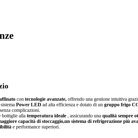
enze
zio
affinato
con
tecnologie avanzate,
offrendo una gestione intuitiva grazi
 sistema
Power LED
ad alta efficienza e dotato di un
gruppo frigo C
senza complicazioni.
 bottiglie alla
temperatura ideale
, assicurando una
qualità sempre o
aggiore capacità di stoccaggio,
un sistema di refrigerazione più av
ibilità
e performance superiori.