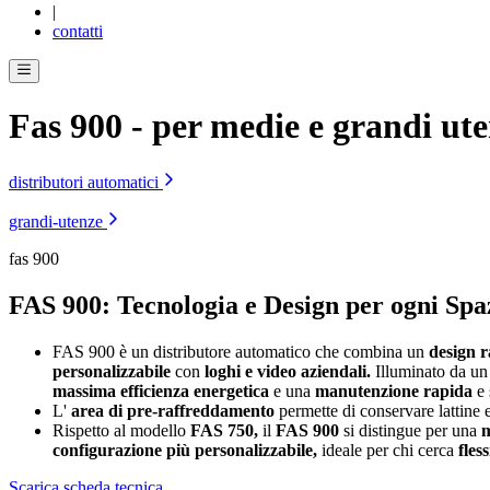
|
contatti
Fas 900
- per medie e grandi ut
distributori automatici
grandi-utenze
fas 900
FAS 900: Tecnologia e Design per ogni Spa
FAS 900 è un distributore automatico che combina un
design r
personalizzabile
con
loghi e video aziendali.
Illuminato da un
massima efficienza energetica
e una
manutenzione rapida
e 
L'
area di pre-raffreddamento
permette di conservare lattine e
Rispetto al modello
FAS 750,
il
FAS 900
si distingue per una
m
configurazione più personalizzabile,
ideale per chi cerca
fless
Scarica scheda tecnica