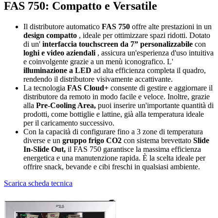
FAS 750: Compatto e Versatile
Il distributore automatico
FAS 750
offre alte prestazioni in un
design compatto
, ideale per ottimizzare spazi ridotti. Dotato
di un'
interfaccia touchscreen da 7” personalizzabile
con
loghi e video aziendali
, assicura un'esperienza d'uso intuitiva
e coinvolgente grazie a un menù iconografico. L'
illuminazione a LED
ad alta efficienza completa il quadro,
rendendo il distributore visivamente accattivante.
La tecnologia
FAS Cloud+
consente di gestire e aggiornare il
distributore da remoto in modo facile e veloce. Inoltre, grazie
alla
Pre-Cooling Area,
puoi inserire un'importante quantità di
prodotti, come bottiglie e lattine, già alla temperatura ideale
per il caricamento successivo.
Con la capacità di configurare fino a 3 zone di temperatura
diverse e un
gruppo frigo CO2
con sistema brevettato
Slide
In-Slide Out,
il FAS 750 garantisce la massima efficienza
energetica e una manutenzione rapida. È la scelta ideale per
offrire snack, bevande e cibi freschi in qualsiasi ambiente.
Scarica scheda tecnica